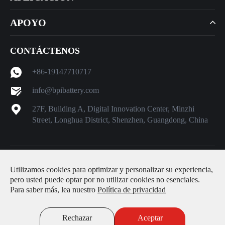
APOYO
CONTÁCTENOS
+86-19147710717
info@bpibattery.com
27F, Building A, Digital Innovation Center, Minzhi
Street, Longhua District, Shenzhen, Guangdong, China
Derechos DE AUTOR ©
Shenzhen Better Power Battery Co.,
Utilizamos cookies para optimizar y personalizar su experiencia,
Ltd.
Todos los derechos reservados.
pero usted puede optar por no utilizar cookies no esenciales.
Para saber más, lea nuestro
Política de privacidad
Sitemap
|
Política de privacidad
Rechazar
Aceptar