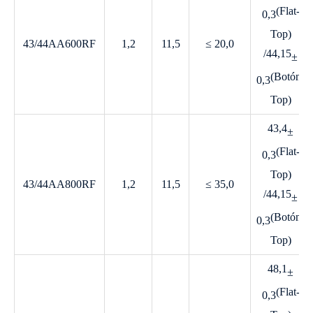
(Flat-
0,3
Top)
43/44AA600RF
1,2
11,5
≤ 20,0
/44,15
±
(Botón-
0,3
Top)
43,4
±
(Flat-
0,3
Top)
43/44AA800RF
1,2
11,5
≤ 35,0
/44,15
±
(Botón-
0,3
Top)
48,1
±
(Flat-
0,3