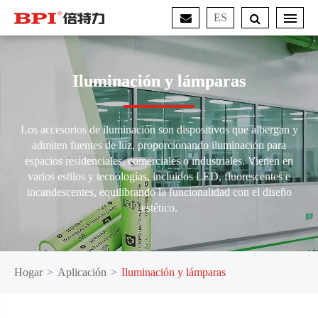
ES
Iluminación y lámparas
Los accesorios de iluminación son dispositivos que albergan y
admiten fuentes de luz, proporcionando iluminación para
espacios residenciales, comerciales o industriales. Vienen en
varios estilos y tecnologías, incluidos LED, fluorescentes e
incandescentes, equilibrando la funcionalidad con el diseño
estético.
Hogar
Aplicación
Iluminación y lámparas