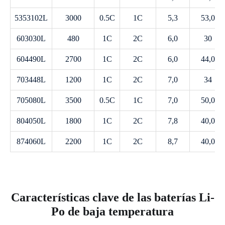
5353102L
3000
0.5C
1C
5,3
53,0
603030L
480
1C
2C
6,0
30
604490L
2700
1C
2C
6,0
44,0
703448L
1200
1C
2C
7,0
34
705080L
3500
0.5C
1C
7,0
50,0
804050L
1800
1C
2C
7,8
40,0
874060L
2200
1C
2C
8,7
40,0
Características clave de las baterías Li-
Po de baja temperatura