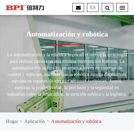
ES
Automatización y robótica
La automatización y la robótica implican el uso de la tecnología
para realizar tareas con una mínima intervención humana. La
automatización agiliza los procesos a través de sistemas de
control y software, mientras que la robótica agrega dispositivos
mecánicos capaces de ejecutar acciones complejas. Juntos,
mejoran la productividad, la precisión y la seguridad en
industrias como la fabricación, la atención médica y la logística.
Hogar
Aplicación
Automatización y robótica