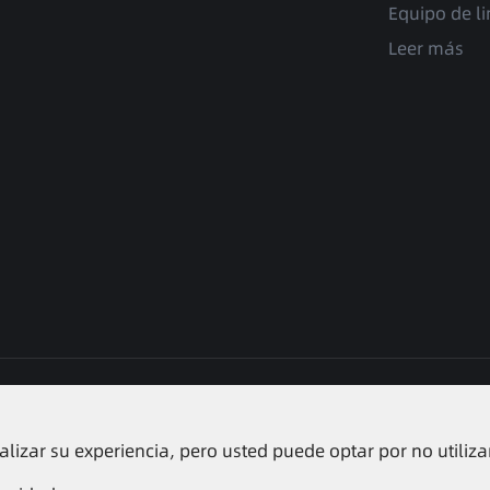
Equipo de l
Leer más
r Battery Co., Ltd.
Todos los derechos reservados.
Site
lizar su experiencia, pero usted puede optar por no utiliza