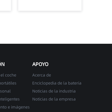
ÓN
APOYO
 el coche
Acerca de
ortátiles
Enciclopedia de la batería
rsonal
Noticias de la industria
nteligentes
Noticias de la empresa
ento e imágenes