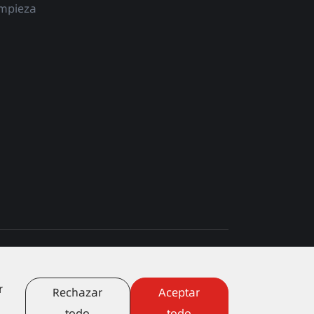
impieza
map
|
Política de privacidad
r
Rechazar
Aceptar
todo
todo