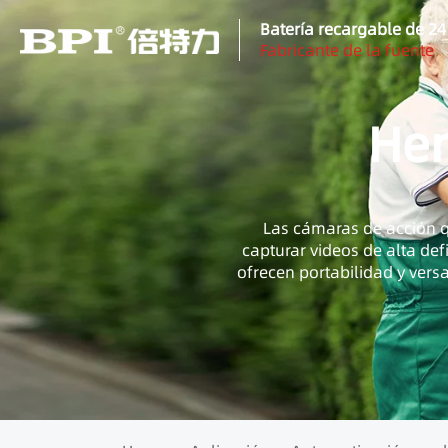
Batería recargable de 2
Fabricante de la fuente
Her
Las cámaras de acción q
capturar videos de alta def
ofrecen portabilidad y versa