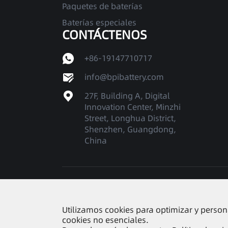
Paquetes de baterías
Baterías especiales
CONTÁCTENOS
+86-19147710717
info@bpibattery.com
27F, Building A, Digital
Innovation Center, Minzhi
Street, Longhua District,
Shenzhen, Guangdong,
China
Derechos DE AUTOR ©
Shenzhen Better Powe
Utilizamos cookies para optimizar y persona
cookies no esenciales.