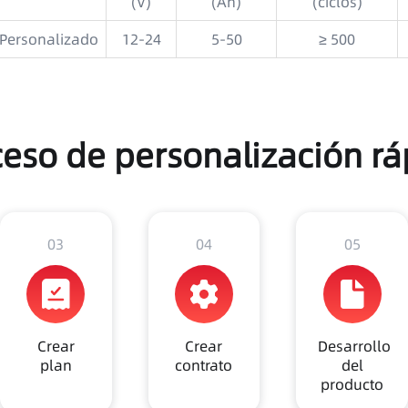
(V)
(Ah)
(ciclos)
Personalizado
12-24
5-50
≥ 500
ceso de personalización rá
03
04
05
Crear
Crear
Desarrollo
plan
contrato
del
producto