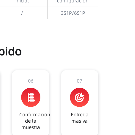
inicial
configuración
/
3S1P/6S1P
pido
06
07
Confirmación
Entrega
de la
masiva
muestra