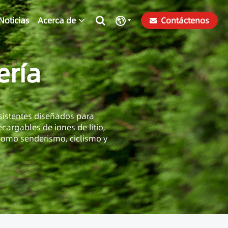
Noticias
Acerca de
Contáctenos
ería
sistentes diseñados para
cargables de iones de litio,
s como senderismo, ciclismo y