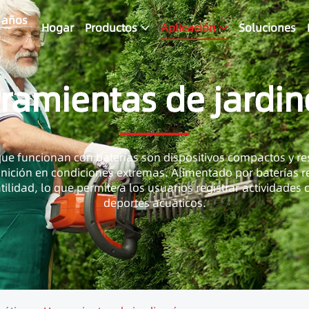
4 años
Hogar
Productos
Aplicación
Soluciones
ramientas de jardin
ue funcionan con baterías son dispositivos compactos y re
inición en condiciones extremas. Alimentado por baterías re
tilidad, lo que permite a los usuarios registrar actividade
deportes acuáticos.