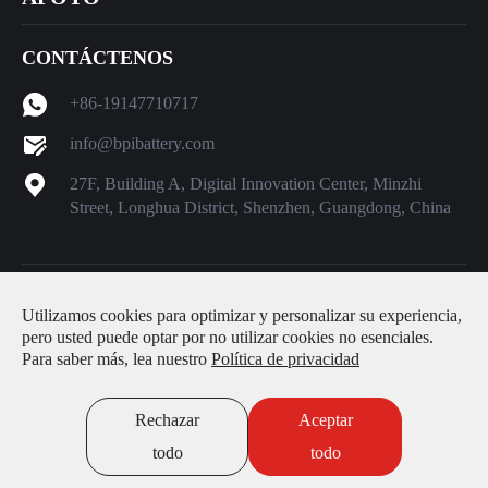
CONTÁCTENOS
+86-19147710717
info@bpibattery.com
27F, Building A, Digital Innovation Center, Minzhi
Street, Longhua District, Shenzhen, Guangdong, China
Derechos DE AUTOR ©
Shenzhen Better Power Battery Co.,
Utilizamos cookies para optimizar y personalizar su experiencia,
Ltd.
Todos los derechos reservados.
pero usted puede optar por no utilizar cookies no esenciales.
Para saber más, lea nuestro
Política de privacidad
Sitemap
|
Política de privacidad
Rechazar
Aceptar
todo
todo