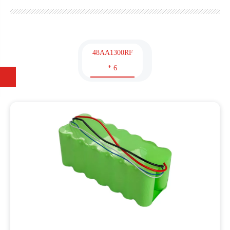
48AA1300RF
* 6