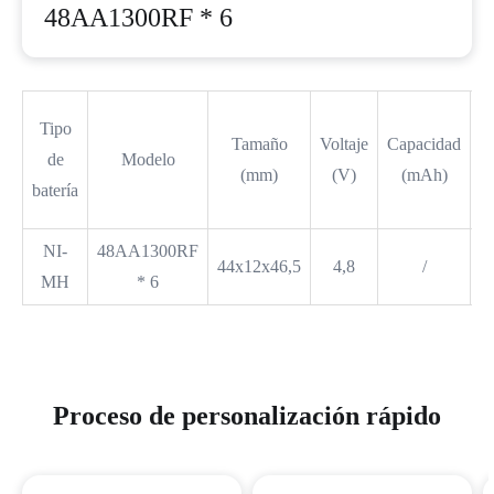
48AA1300RF * 6
Tipo
Tamaño
Voltaje
Capacidad
de
Modelo
(mm)
(V)
(mAh)
batería
(c
NI-
48AA1300RF
44x12x46,5
4,8
/
MH
* 6
Proceso de personalización rápido