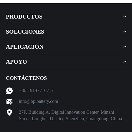
PRODUCTOS
SOLUCIONES
APLICACIÓN
APOYO
CONTÁCTENOS
+86-19147710717
info@bpibattery.com
27F, Building A, Digital Innovation Center, Minzhi
Street, Longhua District, Shenzhen, Guangdong, China