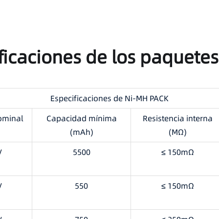
ficaciones de los paquete
Especificaciones de Ni-MH PACK
ominal
Capacidad mínima
Resistencia interna
(mAh)
(MΩ)
V
5500
≤ 150mΩ
V
550
≤ 150mΩ