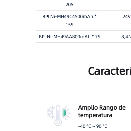
20S
BPI Ni-MH49C4500mAh *
24V
15S
BPI Ni-MH49AA800mAh * 7S
8,4 
Caracter
Amplio Rango de
temperatura
-40 °C ~ 90 °C