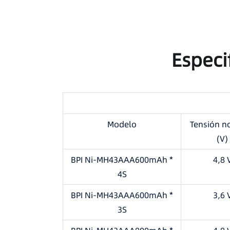
Especi
Modelo
Tensión n
(V)
BPI Ni-MH43AAA600mAh *
4,8 
4S
BPI Ni-MH43AAA600mAh *
3,6 
3S