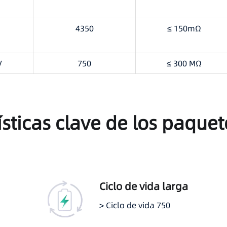
4350
≤ 150mΩ
V
750
≤ 300 MΩ
ísticas clave de los paque
Ciclo de vida larga
> Ciclo de vida 750