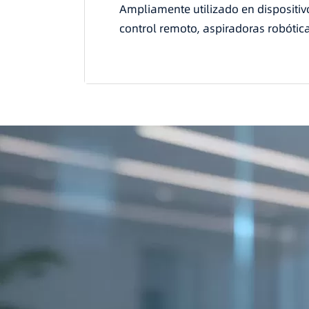
ad
Ampliamente utilizado en dispositiv
os
control remoto, aspiradoras robótic
maño, la
tes para