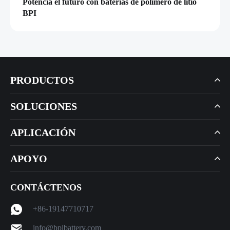
Potencia el futuro con baterías de polímero de litio
BPI
PRODUCTOS
SOLUCIONES
APLICACIÓN
APOYO
CONTÁCTENOS
+86-19147710717
info@bpibattery.com