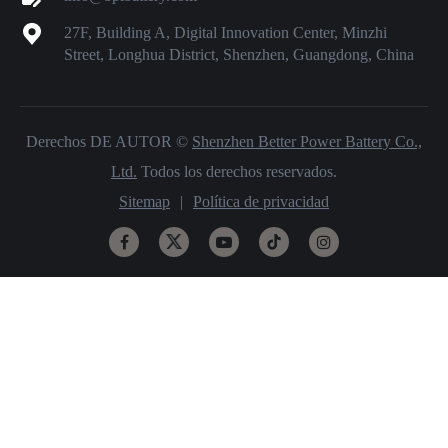
27F, Building A, Digital Innovation Center, Minzhi
Street, Longhua District, Shenzhen, Guangdong, China
Derechos DE AUTOR ©
Shenzhen Better Power Battery Co.,
Ltd.
Todos los derechos reservados.
Sitemap
|
Política de privacidad