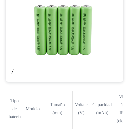
/
Vida
Tipo
Tamaño
Voltaje
Capacidad
útil
de
Modelo
(mm)
(V)
(mAh)
IEC
batería
(ciclos