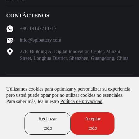
CONTÁCTENOS
+86-19147710717
info@bpibattery.com
27F, Building A, Digital Innovation Center, Minzhi
Street, Longhua District, Shenzhen, Guangdong, China
Derechos DE AUTOR ©
Shenzhen Better Power Battery Co.,
Utilizamos cookies para optimizar y personalizar su experiencia,
Ltd.
Todos los derechos reservados.
pero usted puede optar por no utilizar cookies no esenciales.
Para saber más, lea nuestro
Política de privacidad
Sitemap
|
Política de privacidad
Rechazar
Aceptar
todo
todo
Consulta
Correo electrónico