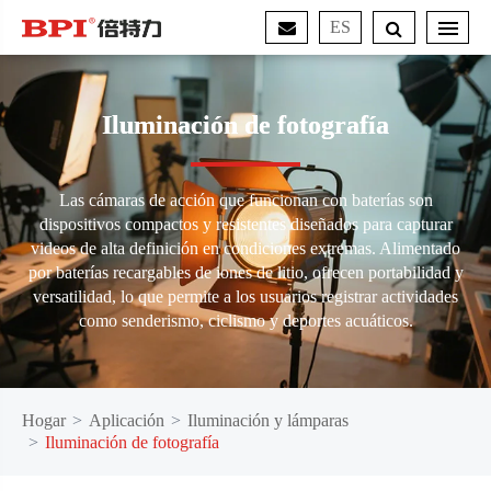
ES
Iluminación de fotografía
Las cámaras de acción que funcionan con baterías son
dispositivos compactos y resistentes diseñados para capturar
videos de alta definición en condiciones extremas. Alimentado
por baterías recargables de iones de litio, ofrecen portabilidad y
versatilidad, lo que permite a los usuarios registrar actividades
como senderismo, ciclismo y deportes acuáticos.
Hogar
Aplicación
Iluminación y lámparas
Iluminación de fotografía