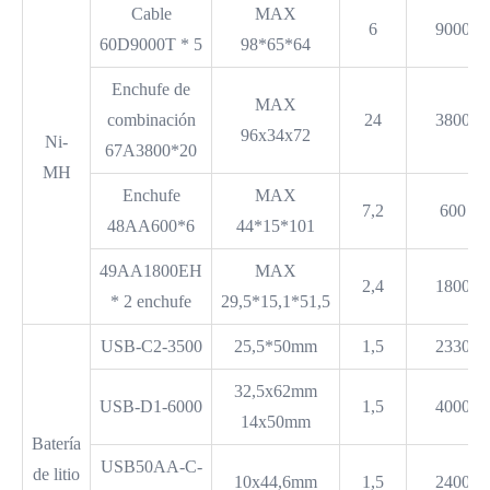
Cable
MAX
6
9000
60D9000T * 5
98*65*64
Enchufe de
MAX
combinación
24
3800
96x34x72
Ni-
67A3800*20
MH
Enchufe
MAX
7,2
600
48AA600*6
44*15*101
49AA1800EH
MAX
2,4
1800
* 2 enchufe
29,5*15,1*51,5
USB-C2-3500
25,5*50mm
1,5
2330
32,5x62mm
USB-D1-6000
1,5
4000
14x50mm
Batería
USB50AA-C-
de litio
10x44,6mm
1,5
2400