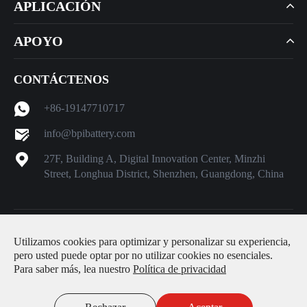
APLICACIÓN
APOYO
CONTÁCTENOS
+86-19147710717
info@bpibattery.com
27F, Building A, Digital Innovation Center, Minzhi
Street, Longhua District, Shenzhen, Guangdong, China
Derechos DE AUTOR ©
Shenzhen Better Power Battery Co.,
Utilizamos cookies para optimizar y personalizar su experiencia,
Ltd.
Todos los derechos reservados.
pero usted puede optar por no utilizar cookies no esenciales.
Para saber más, lea nuestro
Política de privacidad
Sitemap
|
Política de privacidad