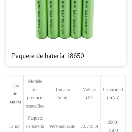
Paquete de batería 18650
Modelo
Tipo
de
Tamaño
Voltaje
Capacidad
de
producto
(mm)
(V)
(mAh)
batería
específico
(c
Paquete
2000-
Li-ion
de batería
Personalizado
22,2/25,9
≥
3500