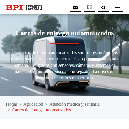
ES
Carros de entrega automatizados
Los carros de reparto automatizados son robots autónomos
diseñados para transportar mercancías o paquetes sin ayuda
humana. Equipados con sensores, cámaras y sistemas de
navegación, pueden moverse con seguridad a través de
ambientes interiores o exteriores.
Hogar
Aplicación
Atención médica y sanitaria
Carros de entrega automatizados