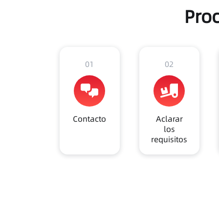
Pro
01
02
Contacto
Aclarar
los
requisitos