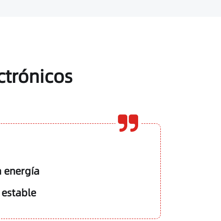
ectrónicos
a energía
 estable