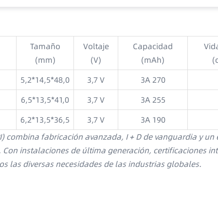
Tamaño
Voltaje
Capacidad
Vida
(mm)
(V)
(mAh)
(
5,2*14,5*48,0
3,7 V
3A 270
6,5*13,5*41,0
3,7 V
3A 255
6,2*13,5*36,5
3,7 V
3A 190
I) combina fabricación avanzada, I + D de vanguardia y un e
 Con instalaciones de última generación, certificaciones in
s las diversas necesidades de las industrias globales.