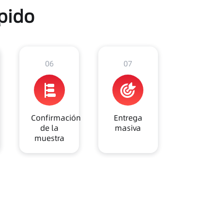
pido
06
07
Confirmación
Entrega
de la
masiva
muestra