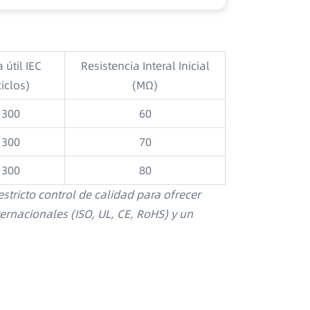
 útil IEC
Resistencia Interal Inicial
Tipo de
ciclos)
(MΩ)
batería
300
60
Batería de
300
70
litio
300
80
stricto control de calidad para ofrecer
Shenzhen Bett
ternacionales (ISO, UL, CE, RoHS) y un
soluciones de
enfoque en la