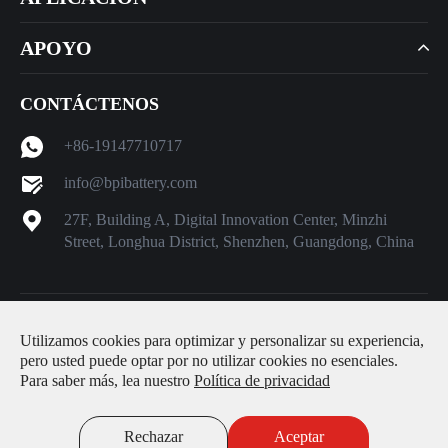
APOYO
CONTÁCTENOS
+86-19147710717
info@bpibattery.com
27F, Building A, Digital Innovation Center, Minzhi
Street, Longhua District, Shenzhen, Guangdong, China
Derechos DE AUTOR ©
Shenzhen Better Power Battery Co.,
Utilizamos cookies para optimizar y personalizar su experiencia,
Ltd.
Todos los derechos reservados.
pero usted puede optar por no utilizar cookies no esenciales.
Para saber más, lea nuestro
Política de privacidad
Sitemap
|
Política de privacidad
Rechazar
Aceptar