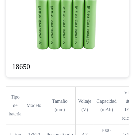
18650
Vida
Tipo
Tamaño
Voltaje
Capacidad
útil
de
Modelo
(mm)
(V)
(mAh)
IEC
batería
(ciclos
1000-
Li-ion
18650
Personalizado
3,7
≥ 500