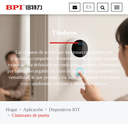
ES
Timbres
Las cámaras de acción que funcionan con baterías son
dispositivos compactos y resistentes diseñados para capturar
videos de alta definición en condiciones extremas. Alimentado
por baterías recargables de iones de litio, ofrecen portabilidad y
versatilidad, lo que permite a los usuarios registrar actividades
como senderismo, ciclismo y deportes acuáticos.
Hogar
Aplicación
Dispositivos IOT
Cinturones de puerta