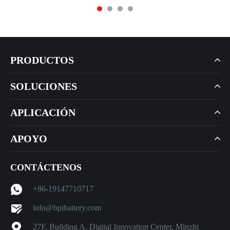
PRODUCTOS
SOLUCIONES
APLICACIÓN
APOYO
CONTÁCTENOS
+86-19147710717
info@bpibattery.com
27F, Building A, Digital Innovation Center, Minzhi