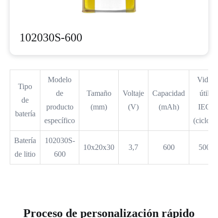
102030S-600
Modelo
Vida
Tipo
de
Tamaño
Voltaje
Capacidad
útil
de
producto
(mm)
(V)
(mAh)
IEC
batería
específico
(ciclos)
Batería
102030S-
10x20x30
3,7
600
500
de litio
600
Proceso de personalización rápido