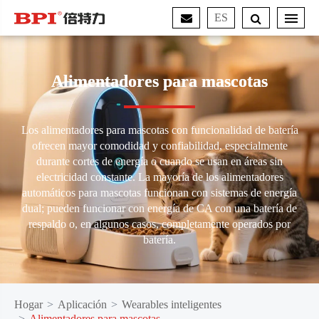
ES
Alimentadores para mascotas
Los alimentadores para mascotas con funcionalidad de batería
ofrecen mayor comodidad y confiabilidad, especialmente
durante cortes de energía o cuando se usan en áreas sin
electricidad constante. La mayoría de los alimentadores
automáticos para mascotas funcionan con sistemas de energía
dual; pueden funcionar con energía de CA con una batería de
respaldo o, en algunos casos, completamente operados por
batería.
Hogar
Aplicación
Wearables inteligentes
Alimentadores para mascotas