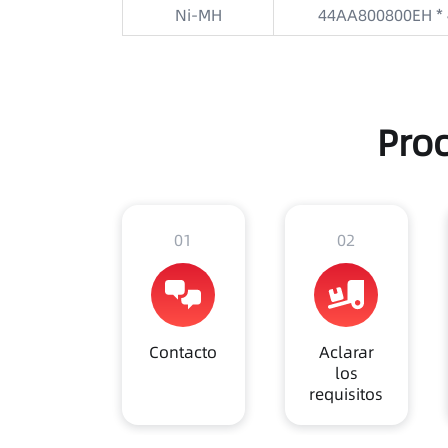
Ni-MH
44AA800800EH * 
Pro
01
02
Contacto
Aclarar
los
requisitos