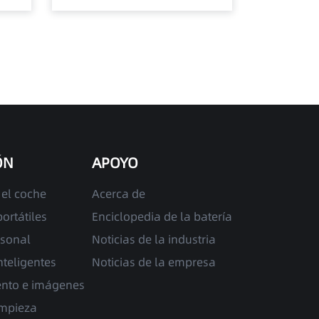
ÓN
APOYO
 el coche
Acerca de
ortátiles
Enciclopedia de la batería
rsonal
Noticias de la industria
nteligentes
Noticias de la empresa
ento e imágenes
impieza