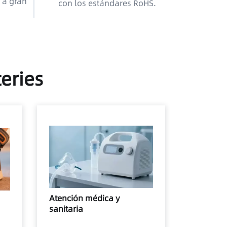
 a gran
con los estándares RoHS.
teries
Atención médica y
sanitaria