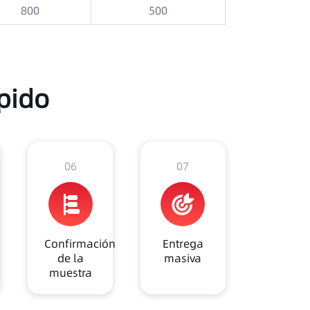
800
500
pido
06
07
Confirmación
Entrega
de la
masiva
muestra