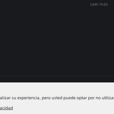
Leer más
r Battery Co., Ltd.
Todos los derechos reservados.
Site
lizar su experiencia, pero usted puede optar por no utiliza
vacidad