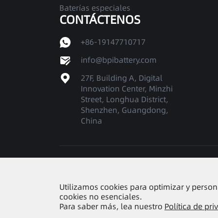
Baterías especiales
CONTÁCTENOS
+86-19147710717
info@bpibattery.com
27F, Building A, Digital
Innovation Center, Minzhi
Street, Longhua District,
Shenzhen, Guangdong,
China
Derechos DE AUTOR ©
Shenzhen Better Powe
Utilizamos cookies para optimizar y persona
cookies no esenciales.
Para saber más, lea nuestro
Política de pri