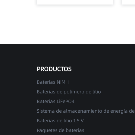
PRODUCTOS
Baterías NiMH
Baterías de polímero de litio
Baterías LiFePO4
Sistema de almacenamiento de energía de 
Baterías de litio 1,5 V
Paquetes de baterías