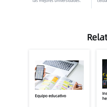
las mejores universidades.
celda
Relat
In
Equipo educativo
he