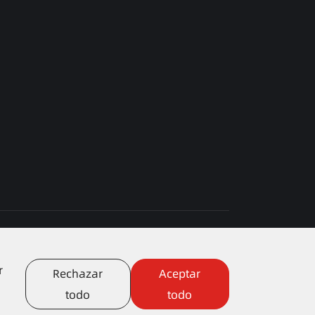
map
|
Política de privacidad
r
Rechazar
Aceptar
todo
todo