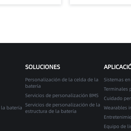
SOLUCIONES
APLICACI
Personalización de la celda de la
Sistemas en
batería
Terminales p
Servicios de personalización BMS
Cuidado pe
Servicios de personalización de la
la batería
Wearables i
estructura de la batería
Entretenimi
Equipo de l