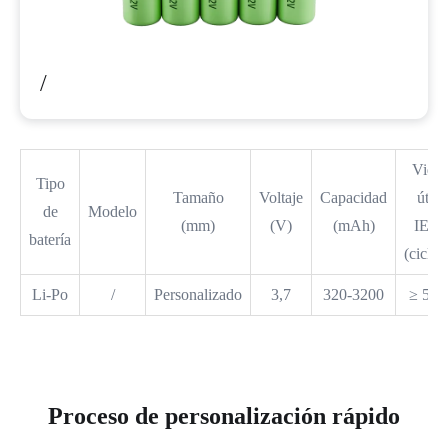
/
Vida
Tipo
Tamaño
Voltaje
Capacidad
útil
de
Modelo
(mm)
(V)
(mAh)
IEC
batería
(ciclos
Li-Po
/
Personalizado
3,7
320-3200
≥ 500
Proceso de personalización rápido