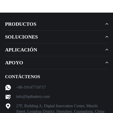
PRODUCTOS
SOLUCIONES
APLICACIÓN
APOYO
CONTÁCTENOS
+86-19147710717
info@bpibattery.com
27F, Building A, Digital Innovation Center, Minzhi
Street, Longhua District, Shenzhen, Guangdong, China